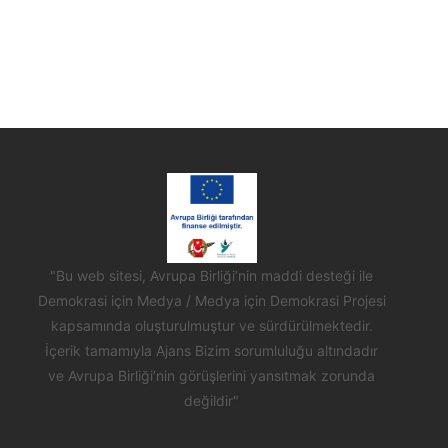
"Bu web sitesi, Avrupa Birliği’nin maddi desteği ile
Demokrasi için Medya / Medya için Demokrasi Projesi
kapsamında oluşturulmuştur ve sürdürülmektedir.
İçerik tamamıyla Ajans Bizim sorumluluğu altındadır
ve Avrupa Birliği’nin görüşlerini yansıtmak zorunda
değildir"