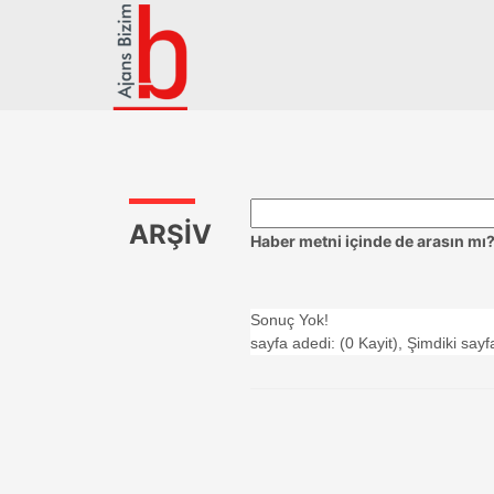
ARŞİV
Haber metni içinde de arasın mı
Sonuç Yok!
sayfa adedi: (0 Kayit), Şimdiki sayf