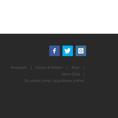
Anasayfa
|
Künye & İletişim
|
Arşiv
|
Ajans Girişi
|
Bu sitede çerez uygulaması yoktur.