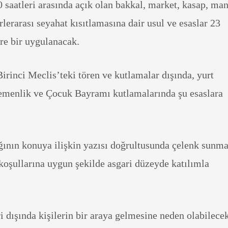
 saatleri arasında açık olan bakkal, market, kasap, ma
rlerarası seyahat kısıtlamasına dair usul ve esaslar 23
re bir uygulanacak.
rinci Meclis’teki tören ve kutlamalar dışında, yurt
emenlik ve Çocuk Bayramı kutlamalarında şu esaslara
ığının konuya ilişkin yazısı doğrultusunda çelenk sunm
 koşullarına uygun şekilde asgari düzeyde katılımla
 dışında kişilerin bir araya gelmesine neden olabilece