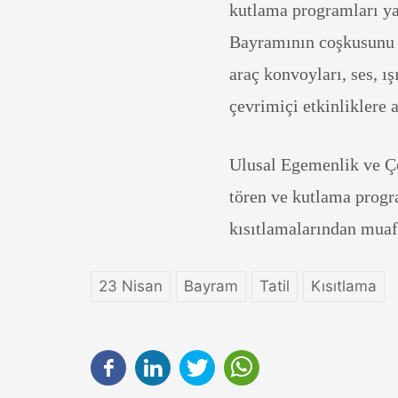
kutlama programları y
Bayramının coşkusunu y
araç konvoyları, ses, ış
çevrimiçi etkinliklere a
Ulusal Egemenlik ve Ço
tören ve kutlama progra
kısıtlamalarından muaf
23 Nisan
Bayram
Tatil
Kısıtlama