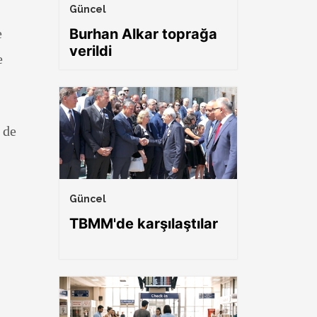
Güncel
e
Burhan Alkar toprağa
verildi
e
 de
Güncel
TBMM'de karşılaştılar