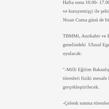
Hafta sonu 10.00- 17.00
ve kuruyemişçi ile şehi
Nisan Cuma günü de bi
TBMMi, Anıtkabir ve Bi
genelindeki Ulusal Eg
uyulacak:
''-Milli Eğitim Bakanl
törenleri fiziki mesafe
gerçekleştirilecek.
-Çelenk sunma törenleri