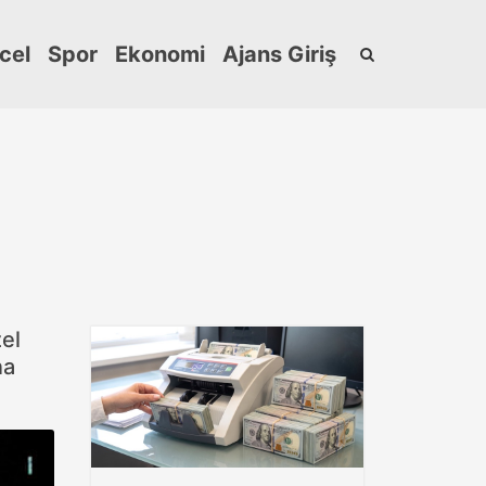
cel
Spor
Ekonomi
Ajans Giriş
el
na