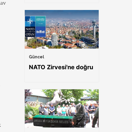
nav
Güncel
NATO Zirvesi'ne doğru
a
k