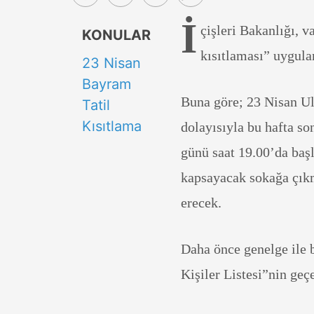
İ
çişleri Bakanlığı, 
KONULAR
kısıtlaması” uygula
23 Nisan
Bayram
Buna göre; 23 Nisan Ul
Tatil
Kısıtlama
dolayısıyla bu hafta s
günü saat 19.00’da baş
kapsayacak sokağa çıkm
erecek.
Daha önce genelge ile 
Kişiler Listesi”nin geç