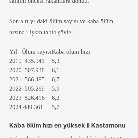
salgını öncesi rakamlara döndü.
Son altı yıldaki ölüm sayısı ve kaba ölüm
hızına ilişkin tablo şöyle:
Yıl
Ölüm sayısı
Kaba ölüm hızı
2019
435.941
5,3
2020
507.938
6,1
2021
566.485
6,7
2022
505.269
5,9
2023
526.416
6,2
2024
489.361
5,7
Kaba ölüm hızı en yüksek il Kastamonu