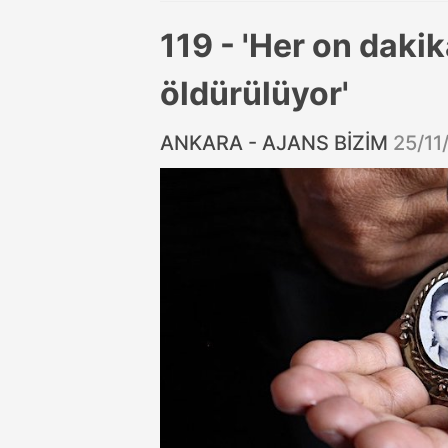
119 - 'Her on daki
öldürülüyor'
ANKARA - AJANS BİZİM
25/11