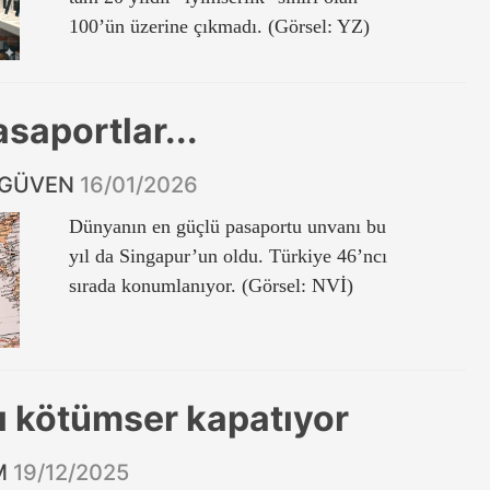
100’ün üzerine çıkmadı. (Görsel: YZ)
asaportlar...
RGÜVEN
16/01/2026
Dünyanın en güçlü pasaportu unvanı bu
yıl da Singapur’un oldu. Türkiye 46’ncı
sırada konumlanıyor. (Görsel: NVİ)
ılı kötümser kapatıyor
İM
19/12/2025