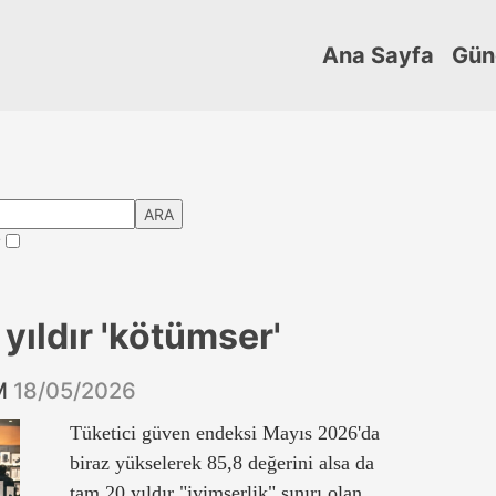
Ana Sayfa
Gün
ARA
?
 yıldır 'kötümser'
İM
18/05/2026
Tüketici güven endeksi Mayıs 2026'da
biraz yükselerek 85,8 değerini alsa da
tam 20 yıldır "iyimserlik" sınırı olan