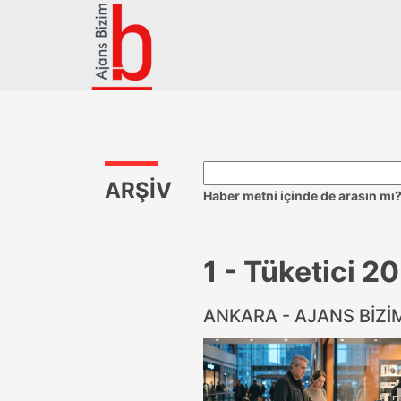
ARŞİV
Haber metni içinde de arasın mı
1 - Tüketici 20
ANKARA - AJANS BİZ