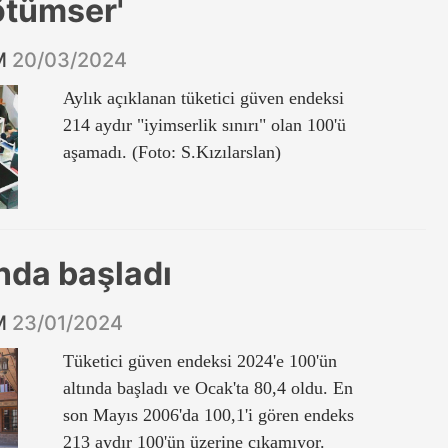
kötümser'
İM
20/03/2024
Aylık açıklanan tüketici güven endeksi
214 aydır "iyimserlik sınırı" olan 100'ü
aşamadı. (Foto: S.Kızılarslan)
ında başladı
İM
23/01/2024
Tüketici güven endeksi 2024'e 100'ün
altında başladı ve Ocak'ta 80,4 oldu. En
son Mayıs 2006'da 100,1'i gören endeks
213 aydır 100'ün üzerine çıkamıyor.