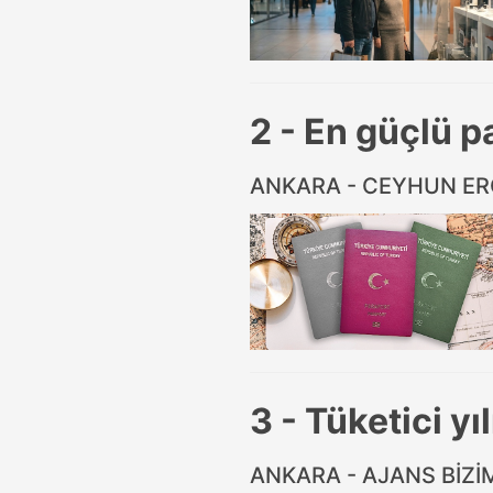
2 - En güçlü p
ANKARA - CEYHUN E
3 - Tüketici y
ANKARA - AJANS BİZ