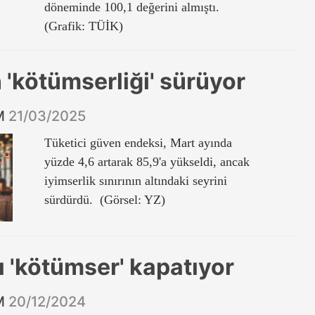
döneminde 100,1 değerini almıştı.
(Grafik: TÜİK)
n 'kötümserliği' sürüyor
İM
21/03/2025
Tüketici güven endeksi, Mart ayında
yüzde 4,6 artarak 85,9'a yükseldi, ancak
iyimserlik sınırının altındaki seyrini
sürdürdü. (Görsel: YZ)
lı 'kötümser' kapatıyor
İM
20/12/2024