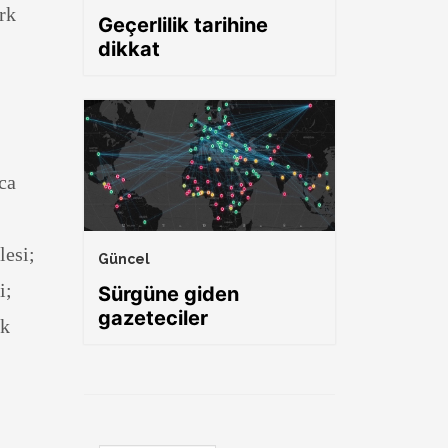
rk
Geçerlilik tarihine
dikkat
ca
lesi;
Güncel
i;
Sürgüne giden
gazeteciler
ak