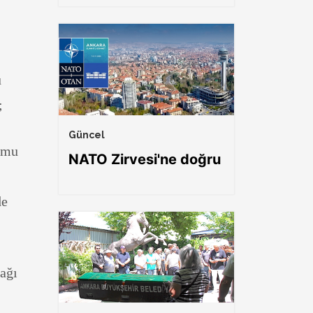
u
a;
Güncel
kamu
NATO Zirvesi'ne doğru
de
ağı