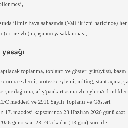
gellenmesi,
sında ilimiz hava sahasında (Valilik izni haricinde) her
cı (drone vb.) uçuşunun yasaklanması,
 yasağı
apılacak toplanma, toplantı ve gösteri yürüyüşü, basın
, oturma eylemi, protesto eylemi, miting, stant açma, ç
/broşür dağıtma, afiş/pankart asma vb. eylem/etkinlikler
1/C maddesi ve 2911 Sayılı Toplantı ve Gösteri
n 17. maddesi kapsamında 28 Haziran 2026 günü saat
26 günü saat 23.59’a kadar (13 gün) süre ile