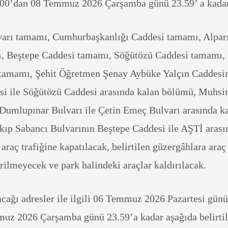
7.00’dan 08 Temmuz 2026 Çarşamba günü 23.59’ a kada
arı tamamı, Cumhurbaşkanlığı Caddesi tamamı, Alpar
, Beştepe Caddesi tamamı, Söğütözü Caddesi tamamı,
tamamı, Şehit Öğretmen Şenay Aybüke Yalçın Caddesi
si ile Söğütözü Caddesi arasında kalan bölümü, Muhsi
Dumlupınar Bulvarı ile Çetin Emeç Bulvarı arasında k
ıp Sabancı Bulvarının Beştepe Caddesi ile AŞTİ arası
aç trafiğine kapatılacak, belirtilen güzergâhlara araç
rilmeyecek ve park halindeki araçlar kaldırılacak.
cağı adresler ile ilgili 06 Temmuz 2026 Pazartesi günü
uz 2026 Çarşamba günü 23.59’a kadar aşağıda belirti