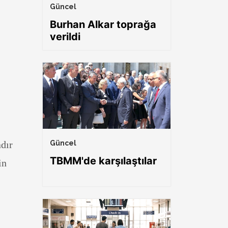
Güncel
Burhan Alkar toprağa
verildi
adır
Güncel
TBMM'de karşılaştılar
in