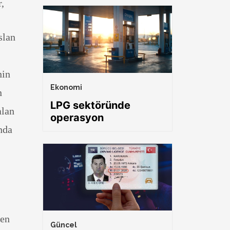
r,
slan
nin
Ekonomi
n
LPG sektöründe
alan
operasyon
nda
len
Güncel