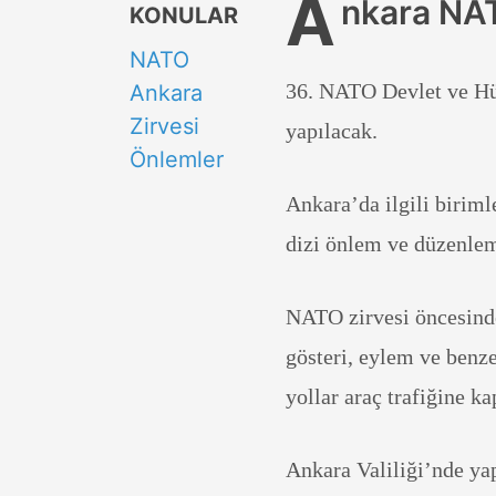
A
nkara NAT
KONULAR
NATO
36. NATO Devlet ve Hü
Ankara
Zirvesi
yapılacak.
Önlemler
Ankara’da ilgili biriml
dizi önlem ve düzenlem
NATO zirvesi öncesind
gösteri, eylem ve benze
yollar araç trafiğine ka
Ankara Valiliği’nde ya