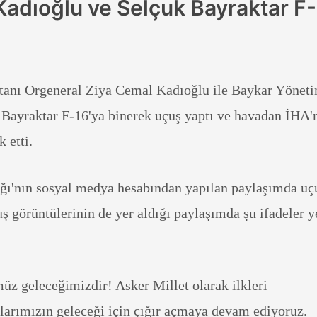
Kadıoğlu ve Selçuk Bayraktar F
anı Orgeneral Ziya Cemal Kadıoğlu ile Baykar Yönet
Bayraktar F-16'ya binerek uçuş yaptı ve havadan İHA'
k etti.
ğı'nın sosyal medya hesabından yapılan paylaşımda uç
çuş görüntülerinin de yer aldığı paylaşımda şu ifadeler y
müz geleceğimizdir! Asker Millet olarak ilkleri
tlarımızın geleceği için çığır açmaya devam ediyoruz.