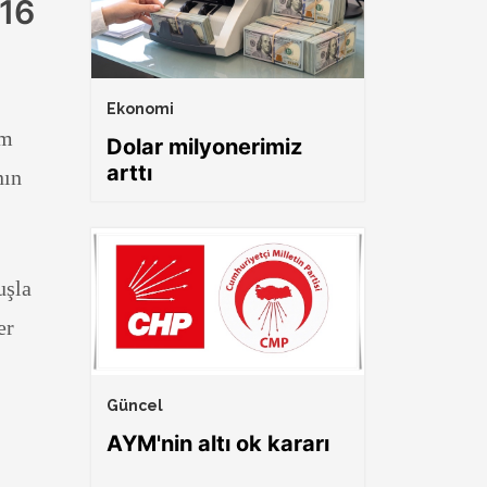
-16
Ekonomi
im
Dolar milyonerimiz
arttı
nın
uşla
er
Güncel
AYM'nin altı ok kararı