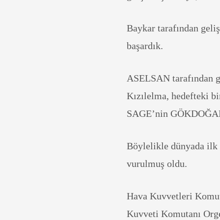
Baykar tarafından geli
başardık.
ASELSAN tarafından g
Kızılelma, hedefteki b
SAGE’nin GÖKDOĞAN Gö
Böylelikle dünyada ilk 
vurulmuş oldu.
Hava Kuvvetleri Komut
Kuvveti Komutanı Org