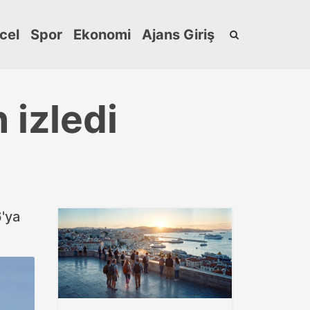
cel
Spor
Ekonomi
Ajans Giriş
 izledi
'ya