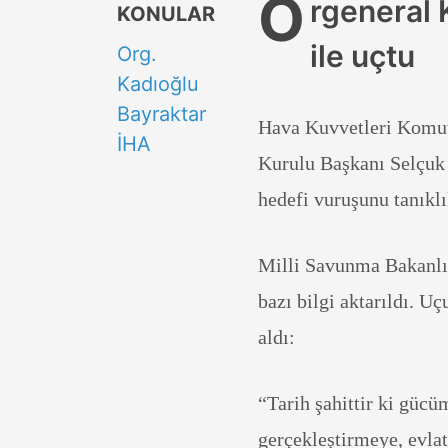
O
rgeneral 
KONULAR
ile uçtu
Org.
Kadıoğlu
Bayraktar
Hava Kuvvetleri Komut
İHA
Kurulu Başkanı Selçuk 
hedefi vuruşunu tanıklı
Milli Savunma Bakanlı
bazı bilgi aktarıldı. U
aldı:
“Tarih şahittir ki gücü
gerçekleştirmeye, evla