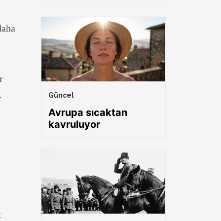
daha
r
-
Güncel
Avrupa sıcaktan
kavruluyor
t