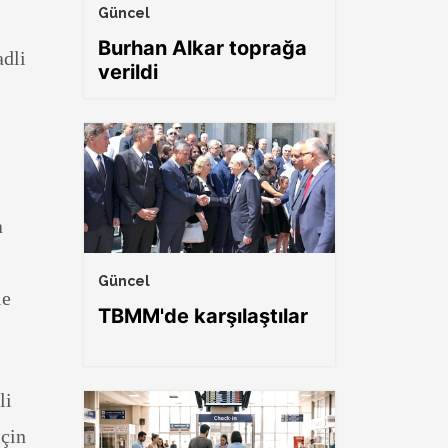
Güncel
Burhan Alkar toprağa
adli
verildi
a
Güncel
le
TBMM'de karşılaştılar
li
için