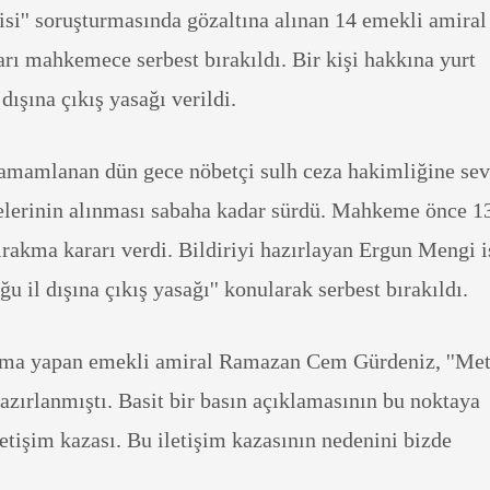
risi'' soruşturmasında gözaltına alınan 14 emekli amiral
arı mahkemece serbest bırakıldı. Bir kişi hakkına yurt
dışına çıkış yasağı verildi.
 tamamlanan dün gece nöbetçi sulh ceza hakimliğine se
adelerinin alınması sabaha kadar sürdü. Mahkeme önce 1
ırakma kararı verdi. Bildiriyi hazırlayan Ergun Mengi i
ğu il dışına çıkış yasağı'' konularak serbest bırakıldı.
lama yapan emekli amiral Ramazan Cem Gürdeniz, ''Met
hazırlanmıştı. Basit bir basın açıklamasının bu noktaya
tişim kazası. Bu iletişim kazasının nedenini bizde