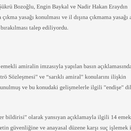
 Şükrü Bozoğlu, Engin Baykal ve Nadir Hakan Eraydın
na çıkma yasağı konulması ve il dışına çıkmama yasağı 
 bırakılması talep ediliyordu.
 emekli amiralin imzasıyla yapılan basın açıklamasınd
ntrö Sözleşmesi'' ve “sarıklı amiral'' konularını ilişkin
nulmuş ve bu konudaki gelişmelerle ilgili ''endişe'' di
r bildirisi'' olarak yansıyan açıklamayla ilgili 14 emek
etin güvenliğine ve anayasal düzene karşı suç işlemek 