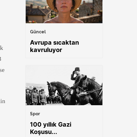
Güncel
Avrupa sıcaktan
vk
kavruluyor
3
se
in
Spor
100 yıllık Gazi
Koşusu...