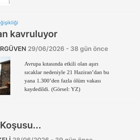
ğişikliği
an kavruluyor
ERGÜVEN
29/06/2026 - 38 gün önce
Avrupa kıtasında etkili olan aşırı
sıcaklar nedeniyle 21 Haziran’dan bu
yana 1.300’den fazla ölüm vakası
kaydedildi. (Görsel: YZ)
 Koşusu...
KELİ
28/06/2026 - 39 gün önce