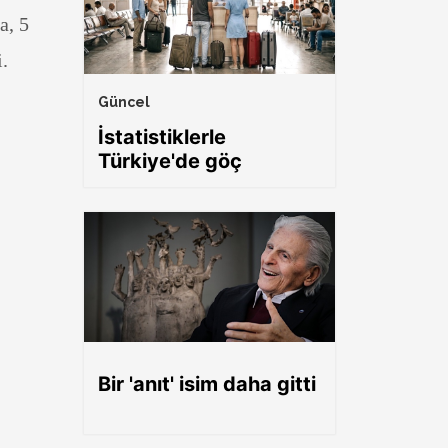
a, 5
i.
Güncel
İstatistiklerle
Türkiye'de göç
Bir 'anıt' isim daha gitti