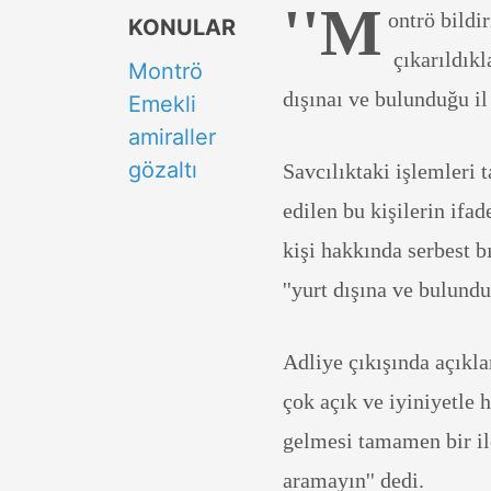
''M
ontrö bildi
KONULAR
çıkarıldıkl
Montrö
dışınaı ve bulunduğu il 
Emekli
amiraller
gözaltı
Savcılıktaki işlemleri
edilen bu kişilerin if
kişi hakkında serbest b
''yurt dışına ve bulundu
Adliye çıkışında açık
çok açık ve iyiniyetle 
gelmesi tamamen bir ile
aramayın'' dedi.