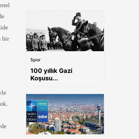
enel
de
mide
 bir
Spor
100 yıllık Gazi
Koşusu...
yle
ok.
rde