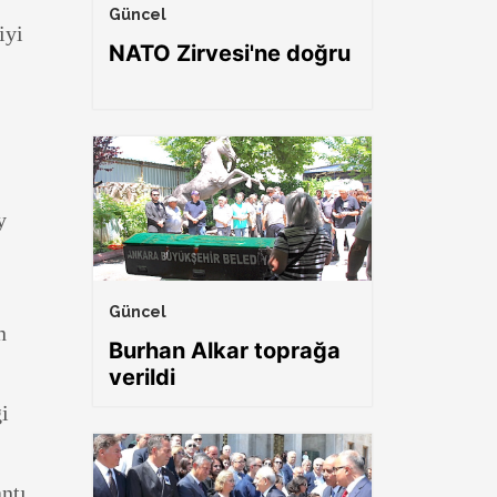
Güncel
iyi
NATO Zirvesi'ne doğru
y
Güncel
n
Burhan Alkar toprağa
verildi
i
ntı