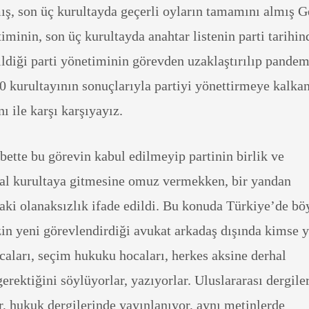
ış, son üç kurultayda geçerli oyların tamamını almış G
iminin, son üç kurultayda anahtar listenin parti tarihin
ildiği parti yönetiminin görevden uzaklaştırılıp pande
0 kurultayının sonuçlarıyla partiyi yönettirmeye kalkan
nı ile karşı karşıyayız.
ette bu görevin kabul edilmeyip partinin birlik ve
hal kurultaya gitmesine omuz vermekken, bir yandan
aki olanaksızlık ifade edildi. Bu konuda Türkiye’de bö
n yeni görevlendirdiği avukat arkadaş dışında kimse y
ları, seçim hukuku hocaları, herkes aksine derhal
erektiğini söylüyorlar, yazıyorlar. Uluslararası dergile
, hukuk dergilerinde yayınlanıyor, aynı metinlerde