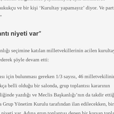
ukukçu ve bir kişi ‘Kurultay yapamayız’ diyor. Ve part
”
ntı niyeti var”
lığı seçimine katılan milletvekillerinin acilen kurulta
 ederek şöyle devam etti:
ısı için bulunması gereken 1/3 sayısı, 46 milletvekilini
a belli olduğu bir salonda, grup toplantısı kararının
iğinde yazdığı ve Meclis Başkanlığı’nın da takdir ettiğ
a Grup Yönetim Kurulu tarafından ilan edilecekken, bir
 niyeti var. Adına grup toplantısı denen bir korsan topla