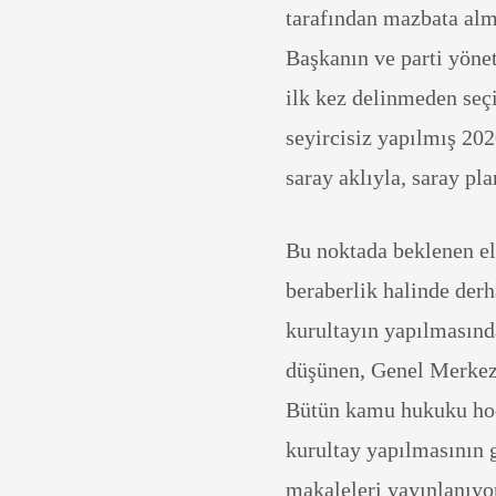
tarafından mazbata alm
Başkanın ve parti yönet
ilk kez delinmeden seç
seyircisiz yapılmış 202
saray aklıyla, saray pla
Bu noktada beklenen elb
beraberlik halinde der
kurultayın yapılmasınd
düşünen, Genel Merkezi
Bütün kamu hukuku hoca
kurultay yapılmasının g
makaleleri yayınlanıyor