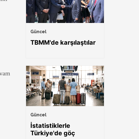
Güncel
TBMM'de karşılaştılar
evam
Güncel
İstatistiklerle
Türkiye'de göç