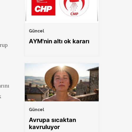
Güncel
AYM'nin altı ok kararı
rup
rını
k
Güncel
Avrupa sıcaktan
kavruluyor