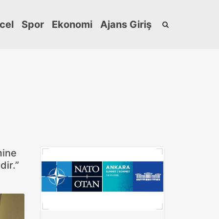
cel
Spor
Ekonomi
Ajans Giriş
mine
dir.”