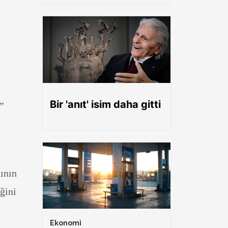
Bir 'anıt' isim daha gitti
”
ının
ğini
Ekonomi