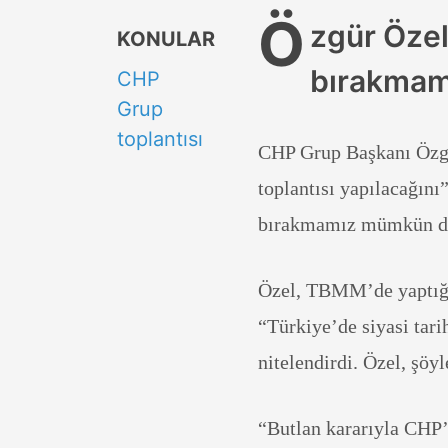
Ö
zgür Özel
KONULAR
bırakmam
CHP
Grup
toplantısı
CHP Grup Başkanı Özgü
toplantısı yapılacağını
bırakmamız mümkün de
Özel, TBMM’de yaptığı 
“Türkiye’de siyasi tari
nitelendirdi. Özel, şöy
“Butlan kararıyla CHP’