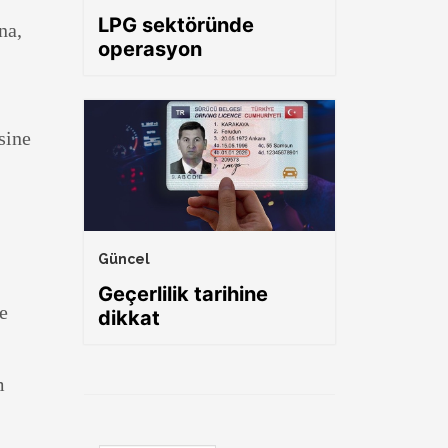
LPG sektöründe
na,
operasyon
sine
Güncel
Geçerlilik tarihine
e
dikkat
m