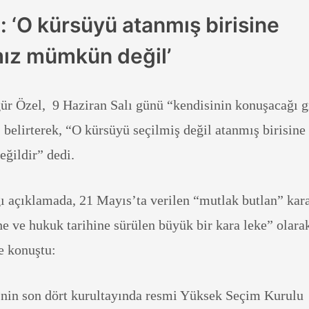
: ‘O kürsüyü atanmış birisine
ız mümkün değil’
r Özel, 9 Haziran Salı günü “kendisinin konuşacağı g
” belirterek, “O kürsüyü seçilmiş değil atanmış birisine
ğildir” dedi.
açıklamada, 21 Mayıs’ta verilen “mutlak butlan” kara
he ve hukuk tarihine sürülen büyük bir kara leke” olara
le konuştu:
nin son dört kurultayında resmi Yüksek Seçim Kurulu