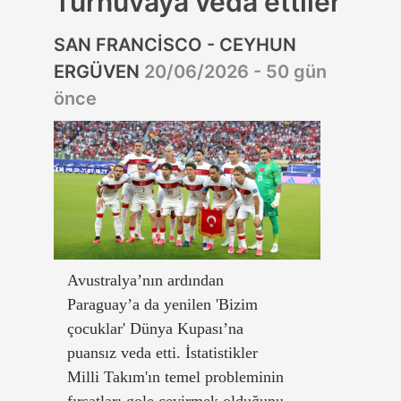
Turnuvaya veda ettiler
SAN FRANCİSCO - CEYHUN
ERGÜVEN
20/06/2026 - 50 gün
önce
Avustralya’nın ardından
Paraguay’a da yenilen 'Bizim
çocuklar' Dünya Kupası’na
puansız veda etti. İstatistikler
Milli Takım'ın temel probleminin
fırsatları gole çevirmek olduğunu