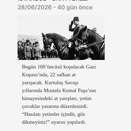
28/06/2026 - 40 gün önce
Bugün 100’üncüsü koşulacak Gazi
Koşusu’nda, 22 safkan at
yarışacak. Kurtuluş Savaşı
yıllarında Mustafa Kemal Paşa’nın
himayesindeki at yarışları, yetim
çocuklar yararına düzenlenirdi.
“Hasılatı yetimler içindir, göz
dikmeyiniz!” uyarısı yapılırdı.