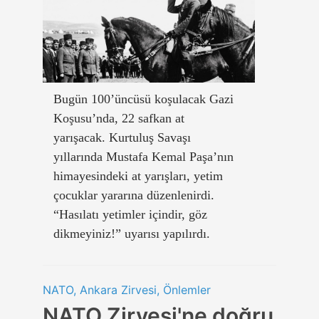
Bugün 100’üncüsü koşulacak Gazi
Koşusu’nda, 22 safkan at
yarışacak. Kurtuluş Savaşı
yıllarında Mustafa Kemal Paşa’nın
himayesindeki at yarışları, yetim
çocuklar yararına düzenlenirdi.
“Hasılatı yetimler içindir, göz
dikmeyiniz!” uyarısı yapılırdı.
NATO, Ankara Zirvesi, Önlemler
NATO Zirvesi'ne doğru