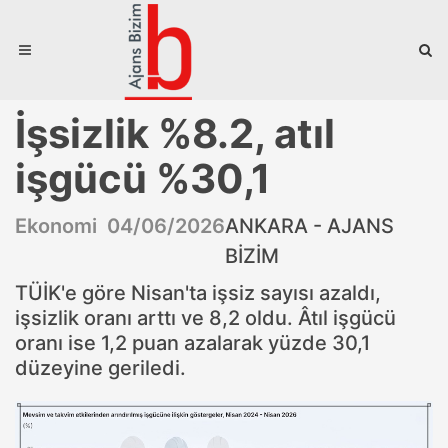
İşsizlik %8.2, atıl
işgücü %30,1
Ekonomi 04/06/2026
ANKARA - AJANS
BİZİM
TÜİK'e göre Nisan'ta işsiz sayısı azaldı,
işsizlik oranı arttı ve 8,2 oldu. Âtıl işgücü
oranı ise 1,2 puan azalarak yüzde 30,1
düzeyine geriledi.